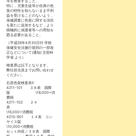
等を推進すること。
特に，児童生徒等が自身の色
覚の特性を知らないまま不利
益を受けることのないよう，
保健調査に色覚に関する項目
を新たに追加するなど，より
積極的に保護者等への周知を
図る必要があること。
（平成26年4月30日付 学校
保健安全法施行規則の一部改
正などについて(通知) 文部科
学省 より）
検査票は以下となります。
弊社担当員までお問い合わせ
ください。
石原色覚検査表Ⅱ
4211-101 ３８表 国際
版 \18,000+消
費税
4211-102 ２４
表
\16,000+消費税
4210-601 １４表 コン
サイス版
\10,000+消費税
セット内容／３８表 国際