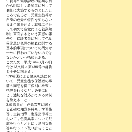
生徒等の健康診断の必須項目
から削除し，希望者に対して
個別に実施するものとしたと
ころであるが，児童生徒等が
自身の色覚の特性を知らない
まま卒業を迎え，就職に当た
って初めて色覚による就業規
制に直面するという実態の報
告や，保護者等に対して色覚
異常及び色覚の検査に関する
基本的事項についての周知が
十分に行われていないのでは
ないかという指摘もある。
このため，平成14年3月29日
付け13文科ス第489号の趣旨
を十分に踏まえ，
1.学校医による健康相談にお
いて，児童生徒や保護者の事
前の同意を得て個別に検査，
指導を行うなど，必要に応
じ，適切な対応ができる体制
を整えること，
2.教職員が，色覚異常に関す
る正確な知識を持ち，学習指
導，生徒指導，進路指導等に
おいて，色覚異常について配
慮を行うとともに，適切な指
導を行うよう取り計らうこと