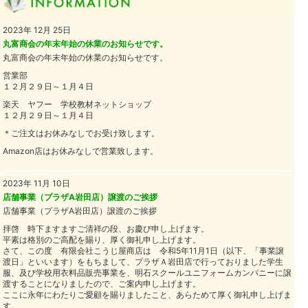
2023年 12月 25日
丸富商会の年末年始の休業のお知らせです。
丸富商会の年末年始の休業のお知らせです。
営業部
１２月２９日～１月４日
楽天 ヤフー 学校教材ネットショップ
１２月２９日～１月４日
＊ご注文はお休みなしでお受け致します。
Amazon店はお休みなしで営業致します。
2023年 11月 10日
店舗事業（プラザA岩田店）譲渡のご挨拶
店舗事業（プラザA岩田店）譲渡のご挨拶
拝啓 時下ますますご清祥の段、お慶び申し上げます。
平素は格別のご高配を賜り、厚く御礼申し上げます。
さて、この度 有限会社こうじ屋商店は 令和5年11月1日（以下、「事業譲
渡日」といいます）をもちまして、プラザＡ岩田店で行っておりました学生
服、及び学校用衣料品販売事業を、明石スクールユニフォームカンパニーに譲
渡することになりましたので、ご案内申し上げます。
ここに永年にわたりご愛顧を賜りましたこと、あらためて厚く御礼申し上げま
す。