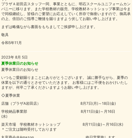
プラザＡ岩田店スタッフ一同、事業とともに、明石スクールユニフォームカン
パニーに移ります、また学校教材の販売、学校教材ネットショップ事業は今ま
で同様継続し、皆様のご要望にお応えしていく所存で御座いますので、御高承
の上、倍旧のご指導ご鞭撻を賜りますよう伏してお願い申し上げます。
まずは略儀ながら書面をもちましてご挨拶申し上げます。
敬具
令和5年11月
2023年 8月 5日
夏季休業日のお知らせ
夏季休業日のお知らせ
いつもご愛顧賜りまことにありがとうございます。 誠に勝手ながら、夏季の
休業を以下の通りとさせていただきます。 お客様にはご不便をおかけいたし
ますが、何卒ご了承くださいますようお願い申し上げます。
◇夏季休業
店舗（プラザA岩田店） 8月7日(月)～18日(金)
学校納品事業部 8月11日(金)～月16日
(水)
楽天市場 学校教材ネットショップ 8月11日(金)～月16日(水)
＊ご注文は随時受付しております
丸富商会＠Amazon 終日営業致します。