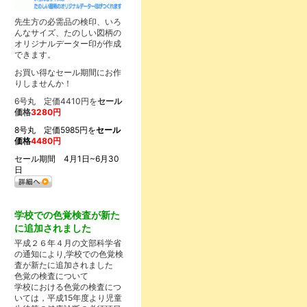
先生方の必需品の検印、いろ
んなサイズ、たのしい図柄の
オリジナルデーター印が作成
できます。
お買い得なセール期間にお作
りしませんか！
6号丸 定価4410円を
セール
価格
3280円
8号丸 定価5985円を
セール
価格
4480円
セール期間 4月1日~6月30
日
学校での色覚検査が新た
に追加されました
平成２６年４月の文部科学省
の通知により,学校での色覚検
査が新たに追加されました
色覚の検査について
学校における色覚の検査につ
いては，平成15年度より児童